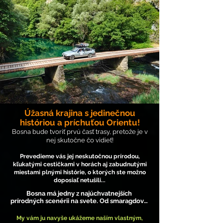
Úžasná krajina s jedinečnou
históriou a p
ríchuťou Orientu!
Bosna bude tvoriť prvú časť trasy, pretože je v
nej skutočne čo vidieť!
Prevedieme vás jej neskutočnou prírodou,
kľukatými cestičkami v horách aj zabudnutými
miestami plnými histórie, o ktorých ste možno
doposiaľ netušili...
Bosna má jedny z najúchvatnejších 
prírodných scenérii na svete. Od smaragdovo 
zelených riek, vodopádov, až po fascinujúcu 
osmanskú architektúru, táto balkánska krajina 
My vám ju navyše ukážeme naším vlastným,