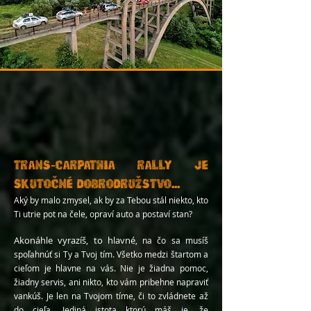
Trans-Carpathia rally je
skutočné dobrodružstvo
...
Aký by malo zmysel, ak by za Tebou stál niekto, kto
Ti utrie pot na čele, opraví auto a postaví stan?
Akonáhle vyrazíš, to hlavné
,
na čo sa musíš
spoľahnúť si Ty a Tvoj tím. Všetko medzi štartom a
cieľom je hlavne na vás. Nie je ži
ad
na pomoc,
ži
adny servis, ani nikto, kto vám pribeh
ne napra
v
iť
vankúš. Je len na Tvojom tíme, či to zvládnete
až
do cieľa. Jediná istota ktorú máš je, že