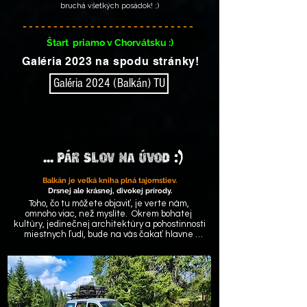
bruchá všetkých posádok! ;)
- - - - - - - - - - - - - - - - - - - - - - - - - - - -
Štart priamo v Chorvátsku :)
Galéria 2023 na spodu stránky!
Galéria 2024 (Balkán) TU
...
:)
Pár slov na úvod
Balkán je veľká kniha plná
tajomstiev.
Drsnej ale krásnej, divokej prírody.
Toho, čo tu môžete objaviť, je verte nám, 
omnoho viac, než myslíte.  Okrem bohatej 
kultúry, jedinečnej architektúry a pohostinnosti 
miestnych ľudí, bude na vás čakať hlavne 
prekrásna príroda, ktorú si od prvého dňa určite 
skutočne zamilujete...

Hory, z ktorých uvidíte len nekonečné hory. 
Cesty bez mena, ktoré vás povedú na miesta, 
kde ľudia žijú ešte stále v spojení s krajinou a 
prírodou tak, ako pred mnohými rokmi.
