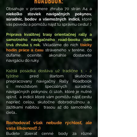
Roadbook:
Obsahuje v
priemere zhruba 70 strá
n A4 a
ni
ekoľko stoviek
navigačných pokynov,
súradníc, bodov a všemožn
ých indícíí,
ktoré
vás povedú a
p
omôžu nájsť t
ú spr
ávnu cestu! :)
Príprava kvalitnej trasy
orientačnej
rally
a
samotného navigačného road-
booku nám
trvá zhruba 1 rok.
Vkladáme do nich
tisícky
hodín práce a času
stráveného v teréne, čo
dúfame oceníte, akonáhle dostanete
navigáciu do ruky.
Každá posádka
dostáva už tradične 1 - 2
týždne
pred štartom skutočne
prepracovaný
navigačn
ý Rally Roadbook
s
množstvom špeciálnych súradníc,
navigačných pokyno
v
, či úloh, ktoré je nutné
splniť,
a indícií ktor
é vám
pomôžu nájsť
cestu
naprieč celou,
skutočne dobrodružnou a
zá
žitkami nabitou trasou až do samotného
cieľa...
Rozhodovať však nebude rýchlosť, ale
vaša šikovnosť! ;)
Budete
zbierať cenné body za rôzne