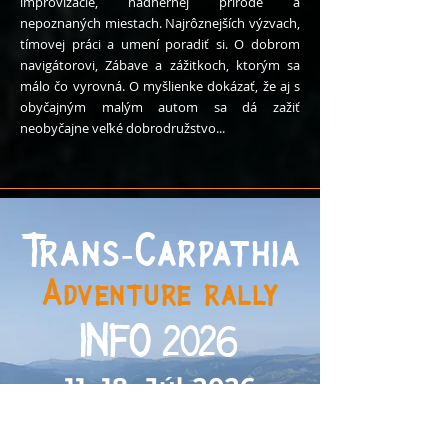
improvizácie, nádhernej prírode
a
nepoznaných miestach. Najrôznejších výzvach,
tímovej práci a umení poradiť si. O dobrom
navigátorovi, Zábave a zážitkoch, ktorým sa
má
lo čo vyrovná.
O myšlienke dokázať, že aj s
obyčajným malým autom sa dá zažiť
neobyčajne veľké dobrodružstvo...
Trans-Carpathia
Adventure rally
INFO 202
6
11.-18. Júl 2026
Registrácie na leto 2026 sú už otvorené!!