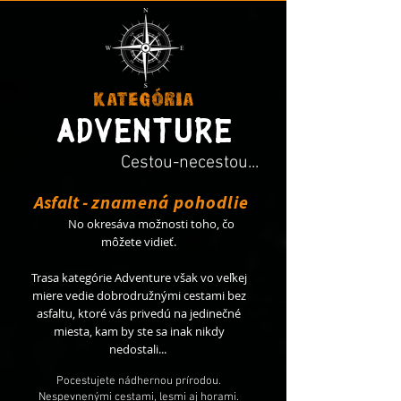
kategória
adventure
Cestou-necestou...
Asfalt -
znamená pohodlie
No okresáva možnosti toho, čo
môžete vidieť.
Trasa kategórie Adventure však vo veľkej
miere vedie
dobrodružnými cestami bez
asfaltu, ktoré vás privedú na jedinečné
miesta, kam
by ste sa inak nikdy
nedostali...
Pocestujete nádhernou prírodou.
Nespevnenými
cestami, l
esmi aj horami.