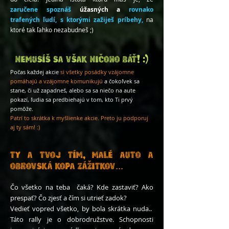
zaručene
spo
znáš
úžasných a
r
ovnako
trafených ľudí, s ktorými zažiješ príbehy,
na
ktor
é tak ľahko nezabudneš ;)
! :)
Nemusíš sa však ničoho báť
Počas každej akcie
si všetky
posád
ky
vzájomne
pomáhajú a vzájomne komunikujú
a čokoľvek sa
stane, či už zapadneš, alebo sa sa niečo na aute
pokazí, ľudia sa predbiehajú v tom, kto Ti prvý
pomôže.
Patrí to skrátka k myšlienke akcie. Preto ju podporuj
aj ty sám! :)
,
Ty a Tvoj Tím
malé auto a
obrovská kopa zážitkov...
Čo v
šetko na teba čaká? Kde zastaviť? Ako
prespať? Čo zjesť
a čím si utrieť zadok?
Vedieť vopred všetko, by bola skrátka
nuda.
.
Tát
o rally je o dobrodružstve. Schopnosti