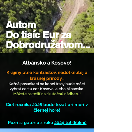
Autom
Do tisíc Eur za
Dobrodružstvom...
Albánsko a Kosovo!
Krajiny plné
kontrastov, nedotknutej a
krásnej prírody...
Každá posádka si na konci trasy bude môcť
vybrať cestu cez Kosovo, alebo Albánsko.
Môžete sa tešiť na skutočnú nádheru!
Cieľ ročníka 202
bude ležať pri mori v
6
čiernej hore!
Pozri si galériu z roku
2024 tu!
(klikni)