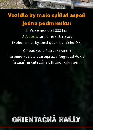
Vozidlo by malo spĺňať aspoň
jednu podmienku:
1. Z
oženieš do 1000
E
ur
2.
Alebo
staršie než 10 rokov
(Pohon môže byť predný, zadný, alebo 4x4)
Offroad vozidlá sú zakázané :)
Terénne vozidlá štartujú až v Auguste! Pokiaľ
Ťa zaujíma kategória offroad,
klikni sem.
Orientačná Rally