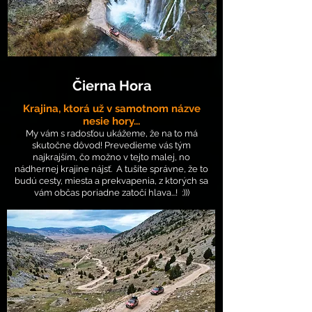
Čierna Hora
Krajina, kto
rá už v samotnom názve
nesie hory...
My vám s radosťou ukážeme, že na to má
skutočne dôvod! P
re
vedieme vás tým
najkrajším, čo možno v tejto malej, no
nádhernej krajine nájsť. A tušíte správne, že to
budú cesty, miesta a prekvapenia, z ktorých sa
vám občas poriadne zatočí hlava...
!
:)))