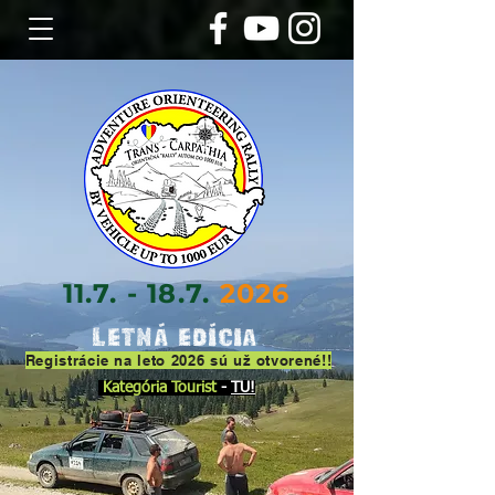
11.7. - 18.7.
2026
Letná Edícia
Registrácie na leto 2026 sú už otvorené!!
Kategória Tourist
-
TU!