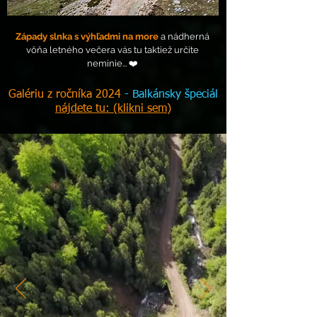
Západy slnka s výhľadmi na more
a nádherná
vôňa letného večera vás tu taktiež určite
neminie... ❤️
Galériu z ročníka 2024
- Balkánsky špeciál
nájdete tu: (klikni sem)