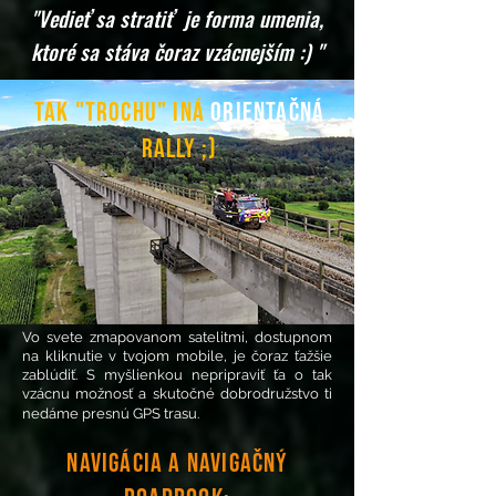
"Vedieť sa stratiť je forma umenia,
ktoré sa stáva čoraz vzácnejším :) "
tak "Trochu" iná
orientačná
rally ;)
Vo svete zmapovanom satelitmi, dostupnom
na kliknutie v tvojom mobile, je čoraz ťažšie
zablúdiť. S myšlienkou nepripraviť ťa o tak
vzácnu možnosť a skutočné dobrodružstvo ti
nedáme presnú GPS trasu.
Navigácia a Navigačný