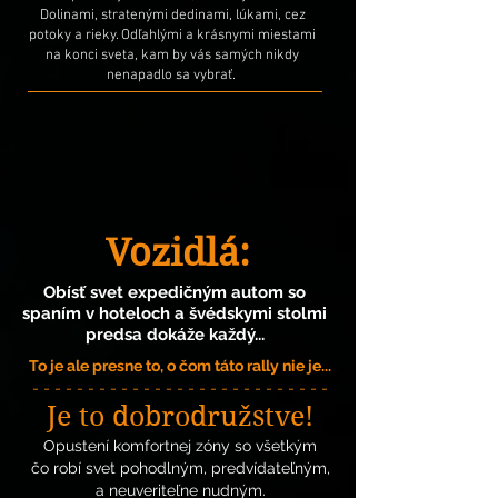
Dolinami, stratenými dedinami, lúkami, cez
potoky a rieky. Odľahlými
a krásnymi miestami
na konci sveta, kam by vás
samých
nikdy
nenapadlo sa vybrať.
Vozidlá:
Obísť svet expedičným autom so
spaním v hoteloch a švédskymi stolmi
predsa dokáže každý...
To je ale presne to, o čom táto rally nie je...
- - - - - - - - - - - - - - - - - - - - - - - - - - -
Je
t
o dobrodružstve!
Opustení komfortnej zóny
so
všetkým
čo robí svet pohodlným, predvídateľným,
a neuveriteľne nudným.