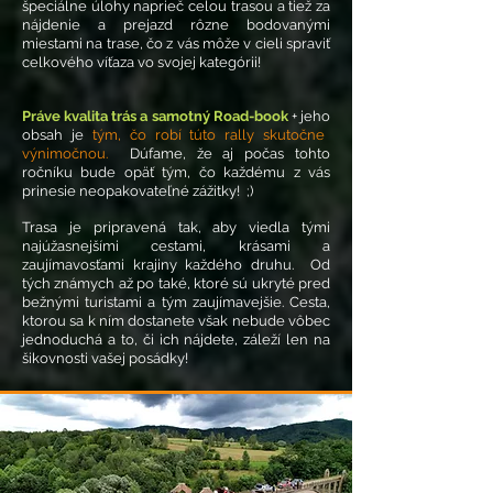
špeciá
lne úlohy naprieč celou trasou a tiež za
nájdenie a prejazd rôzne
bodovanými
miestami na trase, čo z vás môže v cieli spraviť
celkového víťaza vo svojej kategórii!
Práve kvalita trás a s
amotný Road-book
+ jeho
obsah je
tým, čo robí túto rally sk
utočne
výnimočnou.
Dúfame,
že aj počas tohto
ročníku bu
de opäť tým, čo každému z vás
prinesie neopakovateľné zážitky! ;)
Trasa je pripravená tak, aby viedla tými
najúžasnejšími cestami, krásami a
zaujímavosťami krajiny každého druhu. Od
tých známych až po také, ktoré sú ukryté pred
bežnými turistami a tým zaujímavejšie. Cesta,
ktorou sa k ním dostanete však nebude vôbec
jednoduchá a to, či ich nájdete, záleží len na
šikovnosti vašej posádky!