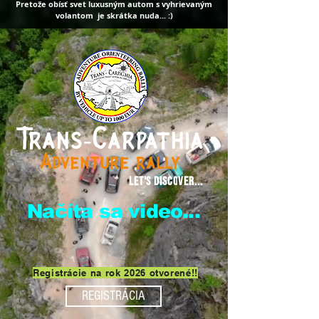
Pretože obísť sv
et luxusným
autom s vyhrievaným
volantom je skrátk
a nuda
...
:)
Trans-Carpathia
Adventure rally
Let's discover...
Načíta sa video...
Registrácie na rok 2026 otvorené!!
REGISTRÁCIA