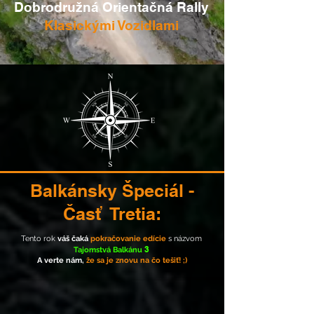
Dobrodružná Orientačná Rally
Klasickými Vozidlami
Balkánsky Špeciál -
Časť Tretia:
Tento rok
váš čaká
pokračovanie edície
s názvom
3
Tajomstvá Balkánu
A verte nám,
že sa je znovu na čo tešiť! ;)