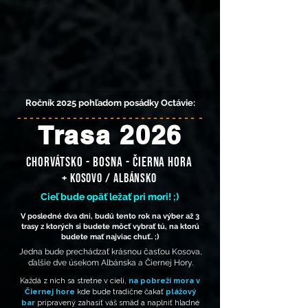
Ročník 2025 pohľadom posádky Octávie:
- - - - - - - - - - - - - - - - - - - - - - - - - - - - - -
Trasa 2026
Chorvátsko - Bosna - Čierna hora
+ Kosovo /
Albánsko
Cieľ bude opäť ležať pri mori! ;)
V posledné dva dni, budú tento rok na výber až 3
trasy z ktorých si budete môcť vybrať tú, na ktorú
budete mať najviac chuť.. ;)
Jedna bude prechádzať krásnou časťou Kosova,
ďalšie dve úsekom Albánska a Čiernej Hory.
Každá z nich sa stretne v cieli,
na pobreží mora v
Čiernej hore
kde bude tradične čakať
plážový
bar
pripravený zahasiť váš smäd a naplniť hladné