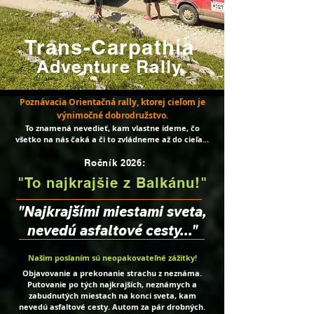
Kategória ADVENTURE classic
Trans-Carpathia
Adventure Rally
Poznávacia O
r
ientačn
á r
ally,
ktorej cieľom je
výnimočné
dobrodružstvo.
To znamená nevedieť, kam
vlastne
id
eme, čo
všetko na nás čaká a či to zvládneme až do cieľa...
Ročník 2026:
"To najkrajšie z Balkánu!"
"Najkrajšími miestami sveta,
nevedú asfaltové cesty..."
Našim poslaním sú neopakovateľné zážitky!
Objavovanie a prekonanie strachu z neznáma.
Putovanie po tých najkrajších, neznámych a
zabudnutých
miestach na konci sveta, kam
n
evedú asfaltové cesty. Autom za
pár drobných.