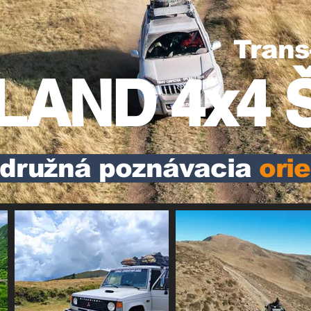
Trans
AND 4x4 Š
družná poznávacia
ori