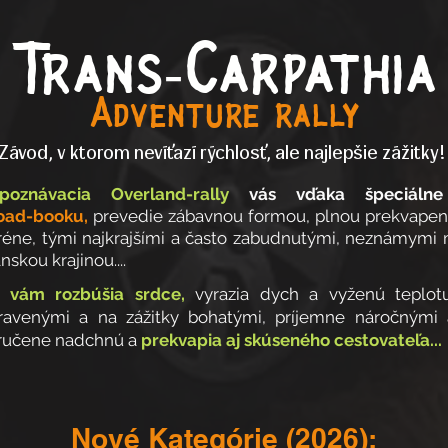
Trans-Carpathia
Adventure rally
.Závod, v ktorom nevíťazí rýchlosť, ale najlepšie zážitky!
poznávacia Overland-rally
vás vďaka špeciálne
oad-booku,
prevedie zábavnou formou, plnou prekvapen
eréne, tými najkrajšími a často zabudnutými, neznámymi
skou krajinou....
é vám rozbúšia srdce,
vyrazia dych a vyženú teplot
ravenými a na zážitky bohatými, príjemne náročnými 
ručene nadchnú a
prekvapia aj skúseného cestovateľa...
Nové Kategórie (2026):