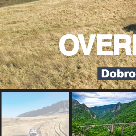
OVERL
Dobro