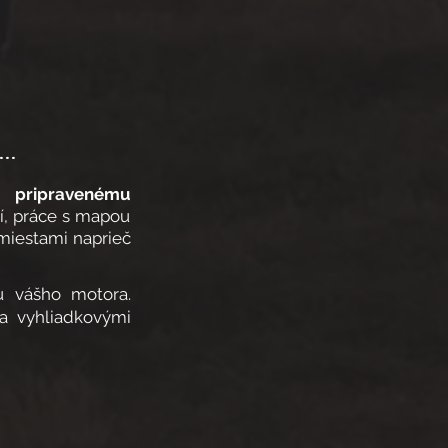
...
 pripravenému
í, práce s mapou
 miestami naprieč
u vášho motora.
a vyhliadkovými