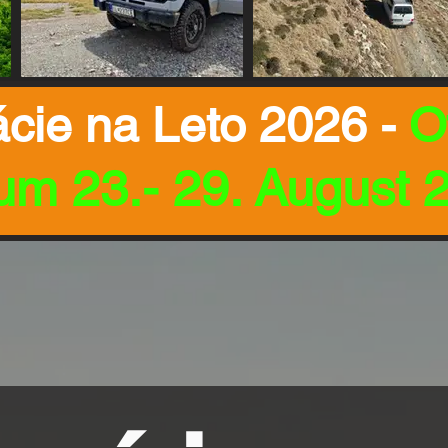
ácie na Leto 2026 -
O
um 23.- 29. August 