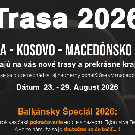
Trasa 202
a - Kosovo - Macedónsko
ajú na vás nové trasy a prekrásne kraj
ase sa bude nachádzať aj nádherný bohatý úsek v macedó
Dátum 23. - 29. August 2026
Balkánsky Špeciál 2026:
 rok vás čaká
pokračovanie
edície s názvom Tajomstvá Ba
A verte nám, že sa je
skutočne na čo tešiť... ;)