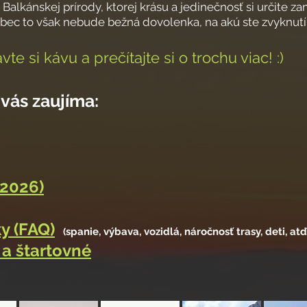
Balkánskej prírody, ktorej krásu a jedinečnosť si určite zam
bec to však nebude bežná dovolenka, na akú ste zvyknutí...
vte si k
ávu a prečítajte si o trochu viac! :)
 vás zaujíma:
 2026)
y (FAQ)
spanie, výbava, vozidlá, náročnosť trasy, deti, atď.
(
 a štartovné