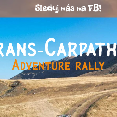
A
Sleduj nás na FB!
rans-Carpath
Adventure rally