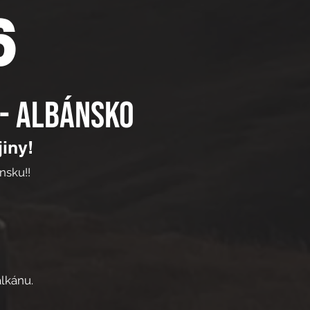
6
 - ALBÁNSKO
iny!
nsku!!
lkánu.