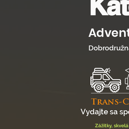
Kat
Adven
Dobrodružn
Trans-Ca
Vydajte sa s
Zážitky, skvel