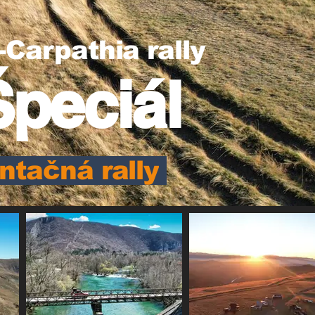
-Carpathia rally
peciál
entačná rally