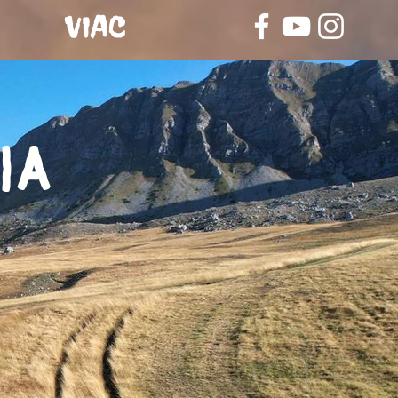
VIAC
ia