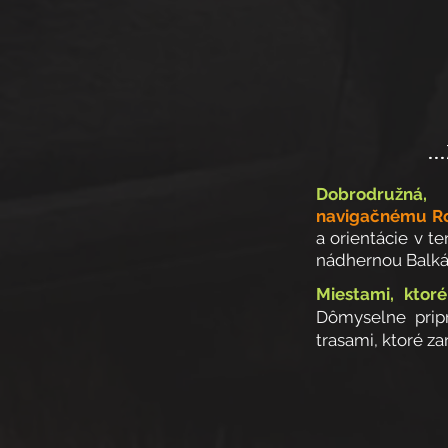
..
Dobrodružná, 
navigačnému R
a orientácie v t
nádhernou Balkán
Miestami, ktor
Dômyselne prip
trasami, ktoré
za