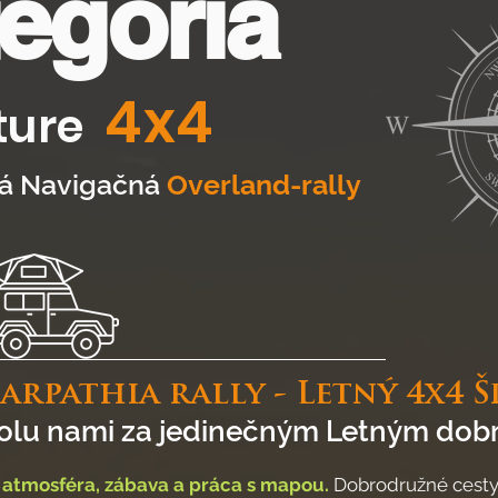
egória
4x4
ture
á Navigačná
Overland-rally
rpathia rally - Letný 4x4 Š
polu nami za jedinečným Letným dobr
á atmosféra, zábava a práca s mapou.
Dobrodružné cesty 