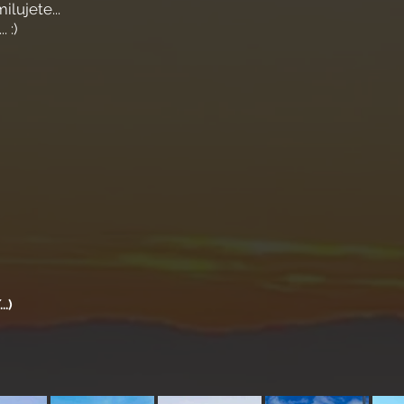
ilujete...
 :)
..)