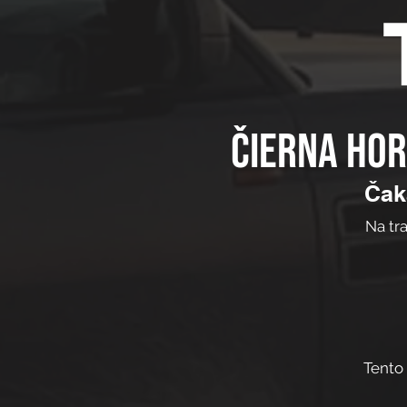
Čierna hor
Čak
Na tr
Tento